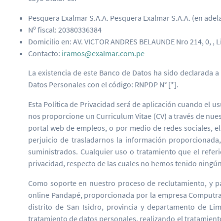
Pesquera Exalmar S.A.A. Pesquera Exalmar S.A.A. (en adela
Nº fiscal: 20380336384
Domicilio en: AV. VICTOR ANDRES BELAUNDE Nro 214, 0, , L
Contacto:
iramos@exalmar.com.pe
La existencia de este Banco de Datos ha sido declarada a
Datos Personales con el código: RNPDP N° [*].
Esta Política de Privacidad será de aplicación cuando el u
nos proporcione un Curriculum Vitae (CV) a través de nuest
portal web de empleos, o por medio de redes sociales, e
perjuicio de trasladarnos la información proporcionada
suministrados. Cualquier uso o tratamiento que el refer
privacidad, respecto de las cuales no hemos tenido ningú
Como soporte en nuestro proceso de reclutamiento, y par
online Pandapé, proporcionada por la empresa Computrabajo
distrito de San Isidro, provincia y departamento de L
tratamiento de datos personales, realizando el tratamiento