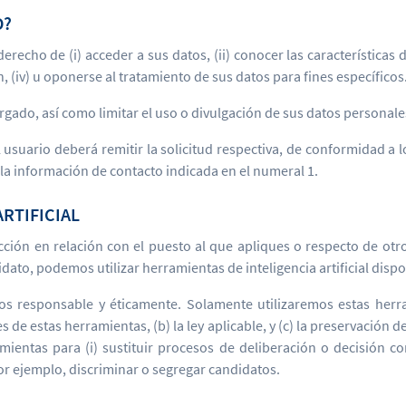
O?
erecho de (i) acceder a sus datos, (ii) conocer las características d
n, (iv) u oponerse al tratamiento de sus datos para fines específicos
gado, así como limitar el uso o divulgación de sus datos personale
el usuario deberá remitir la solicitud respectiva, de conformidad a
 la información de contacto indicada en el numeral 1.
ARTIFICIAL
lección en relación con el puesto al que apliques o respecto de 
dato, podemos utilizar herramientas de inteligencia artificial disp
os responsable y éticamente. Solamente utilizaremos estas herr
 de estas herramientas, (b) la ley aplicable, y (c) la preservación 
amientas para (i) sustituir procesos de deliberación o decisión c
 por ejemplo, discriminar o segregar candidatos.