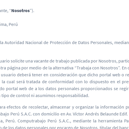
nte, “
Nosotros
”).
ima, Perú
 la Autoridad Nacional de Protección de Datos Personales, mediant
suario solicite una vacante de trabajo publicada por Nosotros, par
ra página por medio de la alternativa “Trabaja con Nosotros”. En c
l usuario deberá tener en consideración que dicho portal web o re
, la cual será tratada de conformidad con lo dispuesto en el p
ido portal web de a los datos personales proporcionados se regi
n tipo de control ni asumimos responsabilidad.
a efectos de recolectar, almacenar y organizar la información p
 Perú S.A.C. con domicilio en Av. Víctor Andrés Belaunde Edif. Re
ima, Perú. Computrabajo Perú S.A.C., mediante la herramienta 
 de los datos personales por encargo de Nosotros, titular del banco