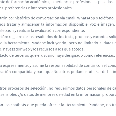
te de formación académica, experiencias profesionales pasadas.
os, preferencias e intereses profesionales.
rónico: histórico de conversación vía email, WhatsApp o teléfono.
mos tratar y almacenar la información disponible: voz e imagen.
lección y realizar la evaluación correspondiente.
ión: registro de los resultados de los tests, pruebas y vacantes soli
 de la herramienta Pandapé incluyendo, pero no limitado a, datos d
o, navegador web y los recursos a los que acceda.
tacto de terceros que el usuario haya designado como referencias.
ara expresamente, y asume la responsabilidad de contar con el cons
rmación compartida y para que Nosotros podamos utilizar dicha inf
tros procesos de selección, no requerimos datos personales de cal
s sensibles y/o datos de menores de edad en la información propor
con los chatbots que pueda ofrecer la Herramienta Pandapé, no trat